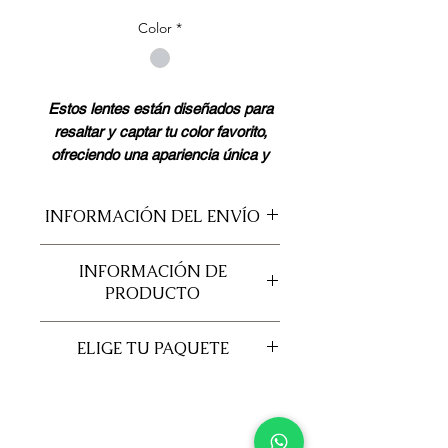
Color
*
Estos lentes están diseñados para
resaltar y captar tu color favorito,
ofreciendo una apariencia única y
atractiva.
INFORMACIÓN DEL ENVÍO
En ColorShop disponemos del
INFORMACIÓN DE
servicio de envio a domicilio en el
PRODUCTO
casco urbano de managua, valor
adicional según dirección.
DIA: 14.5mm
Envío a los Departamentos por medio
ELIGE TU PAQUETE
B.C: 8.5mm
de Cargotrans, Buses, Interlocales y
AGUA: 38%
Expresos a elección del cliente.
CONTIENE TU PAQUETE LENTE
Incluye
Un par de Lentes de Contacto