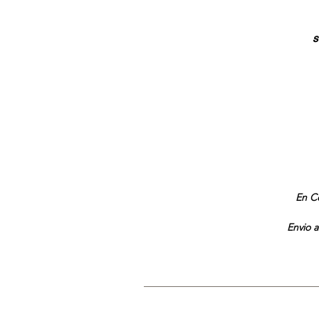
s
En Co
Envio a