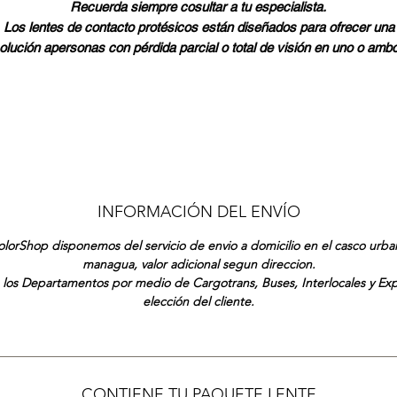
Recuerda siempre cosultar a tu especialista.
Los lentes de contacto protésicos están diseñados para ofrecer una
olución apersonas con pérdida parcial o total de visión en uno o amb
ojos. Estas lentes te ayudan a mejorar la apariencia estética al imitar l
apariencia del ojo natural.
INFORMACIÓN DEL ENVÍO
lorShop disponemos del servicio de envio a domicilio en el casco urb
managua, valor adicional segun direccion.
 los Departamentos por medio de Cargotrans, Buses, Interlocales y Ex
elección del cliente.
CONTIENE TU PAQUETE LENTE