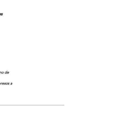
os
a
ano de
presos a