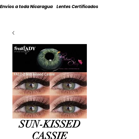
Envios a toda Nicaragua    Lentes Certificados    Originales
SUN-KISSED
CASSIE