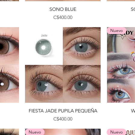
Vista rápida
SONO BLUE
S
Precio
C$400.00
Nuevo
Vista rápida
FIESTA JADE PUPILA PEQUEÑA
W
Precio
C$400.00
Nuevo
Nuevo