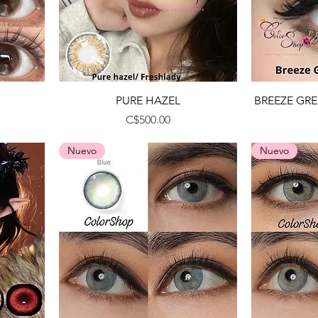
Vista rápida
PURE HAZEL
BREEZE GRE
Precio
C$500.00
Nuevo
Nuevo