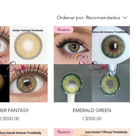
Ordenar por:
Recomendados
Nuevo
Vista rápida
Vista rápida
ER FANTASY
EMERALD GREEN
Precio
Precio
C$500.00
C$500.00
Nuevo