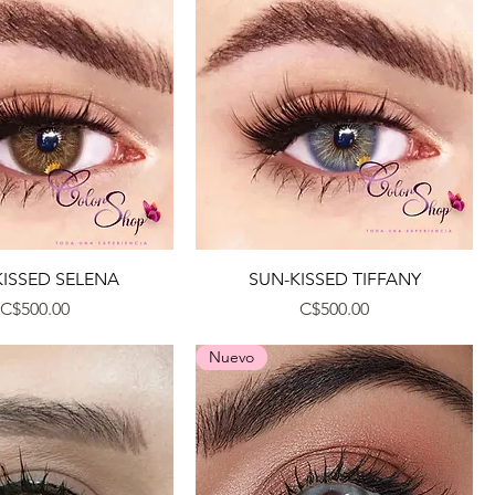
Vista rápida
Vista rápida
KISSED SELENA
SUN-KISSED TIFFANY
Precio
Precio
C$500.00
C$500.00
Nuevo