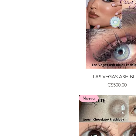
Vista rápida
LAS VEGAS ASH BL
Precio
C$500.00
Nuevo