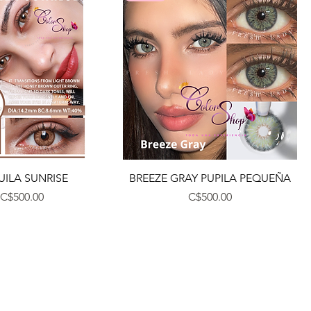
Vista rápida
Vista rápida
UILA SUNRISE
BREEZE GRAY PUPILA PEQUEÑA
Precio
Precio
C$500.00
C$500.00
Contáctanos
+505 7604-4257
+505 8109-7046