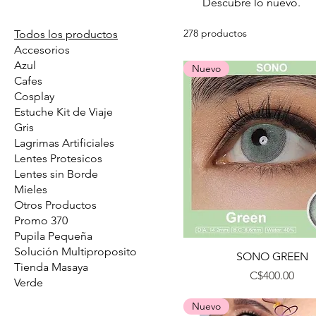
Descubre lo nuevo.
278 productos
Todos los productos
Accesorios
Azul
Nuevo
Cafes
Cosplay
Estuche Kit de Viaje
Gris
Lagrimas Artificiales
Lentes Protesicos
Lentes sin Borde
Mieles
Otros Productos
Promo 370
Pupila Pequeña
Solución Multiproposito
Vista rápida
SONO GREEN
Tienda Masaya
Precio
C$400.00
Verde
Nuevo