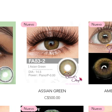
Nuevo
Nuevo
Vista rápida
ASSIAN GREEN
AMB
Precio
C$500.00
Nuevo
Nuevo