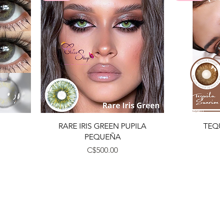
Vista rápida
RARE IRIS GREEN PUPILA
TEQ
PEQUEÑA
Precio
C$500.00