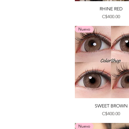
Vista rápida
RHINE RED
Precio
C$400.00
Nuevo
Vista rápida
SWEET BROWN
Precio
C$400.00
Nuevo