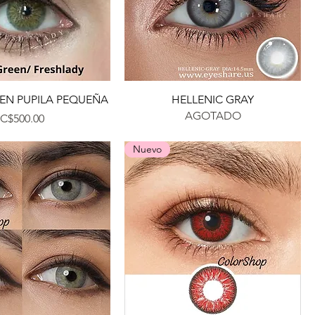
Vista rápida
Vista rápida
EN PUPILA PEQUEÑA
HELLENIC GRAY
AGOTADO
Precio
C$500.00
Nuevo