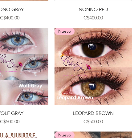
Vista rápida
Vista rápida
ONO GRAY
NONNO RED
Precio
Precio
C$400.00
C$400.00
Nuevo
Vista rápida
Vista rápida
OLF GRAY
LEOPARD BROWN
Precio
Precio
C$500.00
C$500.00
Nuevo